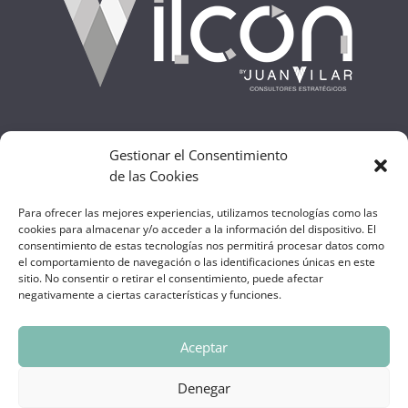
Juan Vilar
Gestionar el Consentimiento
Consultores Estratégicos
de las Cookies
Avd. del Ejército Español 3, entreplanta, puerta 1
23007 Jaén
Para ofrecer las mejores experiencias, utilizamos tecnologías como las
cookies para almacenar y/o acceder a la información del dispositivo. El
+ 34 629 22 19 83 | juanvilar@juanvilar.com
consentimiento de estas tecnologías nos permitirá procesar datos como
el comportamiento de navegación o las identificaciones únicas en este
sitio. No consentir o retirar el consentimiento, puede afectar
negativamente a ciertas características y funciones.
Aceptar
AVISOS LEGALES
POLÍTICA DE PRIVACIDAD
Denegar
POLÍTICA DE COOKIES