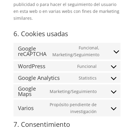
publicidad o para hacer el seguimiento del usuario
en esta web o en varias webs con fines de marketing
similares.
6. Cookies usadas
Google
Funcional,
reCAPTCHA
Consent
Marketing/Seguimiento
to
WordPress
Funcional
service
Consent
google-
to
Google Analytics
Statistics
Consent
recaptcha
service
Google
to
wordpress
Marketing/Seguimiento
Maps
Consent
service
to
google-
Propósito pendiente de
Varios
service
analytics
Consent
investigación
google-
to
maps
7. Consentimiento
service
varios