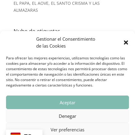
EL PAPA, EL AOVE, EL SANTO CRISMA Y LAS
ALMAZARAS
Nube de etiquetas
Gestionar el Consentimiento
conferencias
Español
formacion
libros
prensa
de las Cookies
Para ofrecer las mejores experiencias, utilizamos tecnologías como las
Tweets by vilar_hernandez
cookies para almacenar y/o acceder a la información del dispositivo. El
consentimiento de estas tecnologías nos permitirá procesar datos como
el comportamiento de navegación o las identificaciones únicas en este
sitio. No consentir o retirar el consentimiento, puede afectar
negativamente a ciertas características y funciones.
Aceptar
AVISOS LEGALES
POLÍTICA DE PRIVACIDAD
Denegar
POLÍTICA DE COOKIES
Ver preferencias