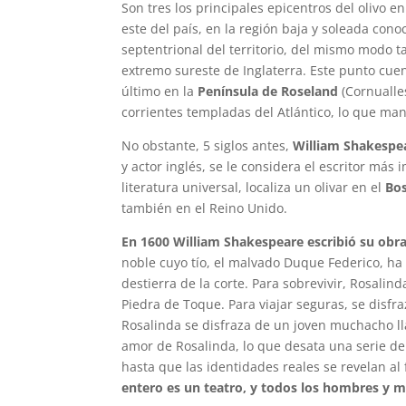
Son tres los principales epicentros del olivo e
este del país, en la región baja y soleada con
septentrional del territorio, del mismo modo ta
extremo sureste de Inglaterra. Este punto cuen
último en la
Península de Roseland
(Cornualle
corrientes templadas del Atlántico, lo que man
No obstante, 5 siglos antes,
William Shakespe
y actor inglés, se le considera el escritor má
literatura universal, localiza un olivar en el
Bo
también en el Reino Unido.
En 1600 William Shakespeare escribió su obr
noble cuyo tío, el malvado Duque Federico, ha
destierra de la corte. Para sobrevivir, Rosal
Piedra de Toque. Para viajar seguras, se disfr
Rosalinda se disfraza de un joven muchacho l
amor de Rosalinda, lo que desata una serie d
hasta que las identidades reales se revelan al 
entero es un teatro, y todos los hombres y 