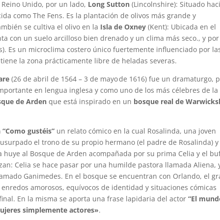
n Reino Unido, por un lado,
Long Sutton
(Lincolnshire): Situado haci
ocida como The Fens. Es la plantación de olivos más grande y
mbién se cultiva el olivo en la
Isla de Oxney
(Kent): Ubicada en el
ta con un suelo arcilloso bien drenado y un clima más seco., y por
s). Es un microclima costero único fuertemente influenciado por la
tiene la zona prácticamente libre de heladas severas.
are
(26 de abril de 1564 – 3 de mayo de 1616) fue un dramaturgo, 
s importante en lengua inglesa y como uno de los más célebres de la
sque de Arden
que está inspirado en un
bosque real de Warwicks
a
“Como gustéis”
un relato cómico en la cual Rosalinda, una joven
 usurpado el trono de su propio hermano (el padre de Rosalinda) y 
inda huye al Bosque de Arden acompañada por su prima Celia y el bu
azan: Celia se hace pasar por una humilde pastora llamada Aliena, 
lamado Ganimedes. En el bosque se encuentran con Orlando, el g
e enredos amorosos, equívocos de identidad y situaciones cómicas
final. En la misma se aporta una frase lapidaria del actor
“El mund
mujeres simplemente actores»
.