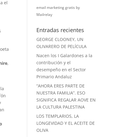
a el
email marketing gratis
by
Mailrelay
Entradas recientes
s
GEORGE CLOONEY, UN
OLIVARERO DE PELÍCULA
poeta
Nacen los I Galardones a la
contribución y el
hire
,
desempeño en el Sector
Primario Andaluz
“AHORA ERES PARTE DE
la
NUESTRA FAMILIA”. ESO
fón
SIGNIFICA REGALAR AOVE EN
y
LA CULTURA PALESTINA
ran
LOS TEMPLARIOS, LA
LONGEVIDAD Y EL ACEITE DE
o
OLIVA