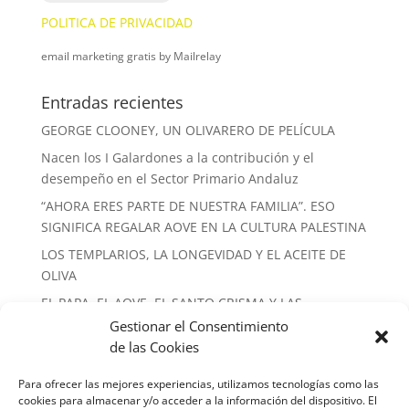
POLITICA DE PRIVACIDAD
email marketing gratis
by Mailrelay
Entradas recientes
GEORGE CLOONEY, UN OLIVARERO DE PELÍCULA
Nacen los I Galardones a la contribución y el
desempeño en el Sector Primario Andaluz
“AHORA ERES PARTE DE NUESTRA FAMILIA”. ESO
SIGNIFICA REGALAR AOVE EN LA CULTURA PALESTINA
LOS TEMPLARIOS, LA LONGEVIDAD Y EL ACEITE DE
OLIVA
EL PAPA, EL AOVE, EL SANTO CRISMA Y LAS
ALMAZARAS
Gestionar el Consentimiento
de las Cookies
Nube de etiquetas
Para ofrecer las mejores experiencias, utilizamos tecnologías como las
conferencias
Español
formacion
libros
prensa
cookies para almacenar y/o acceder a la información del dispositivo. El