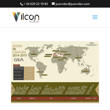
+ 34 629 22 19 83
juanvilar@juanvilar.com