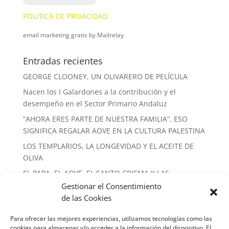
POLITICA DE PRIVACIDAD
email marketing gratis
by Mailrelay
Entradas recientes
GEORGE CLOONEY, UN OLIVARERO DE PELÍCULA
Nacen los I Galardones a la contribución y el
desempeño en el Sector Primario Andaluz
“AHORA ERES PARTE DE NUESTRA FAMILIA”. ESO
SIGNIFICA REGALAR AOVE EN LA CULTURA PALESTINA
LOS TEMPLARIOS, LA LONGEVIDAD Y EL ACEITE DE
OLIVA
EL PAPA, EL AOVE, EL SANTO CRISMA Y LAS
ALMAZARAS
Gestionar el Consentimiento
de las Cookies
Nube de etiquetas
Para ofrecer las mejores experiencias, utilizamos tecnologías como las
conferencias
Español
formacion
libros
prensa
cookies para almacenar y/o acceder a la información del dispositivo. El